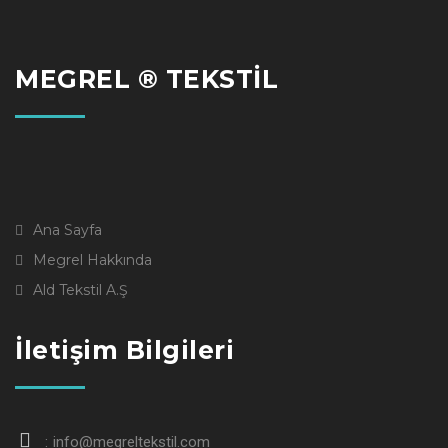
MEGREL ® TEKSTİL
Ana Sayfa
Megrel Hakkında
Ald Tekstil A.Ş
İletişim Bilgileri
info@megreltekstil.com