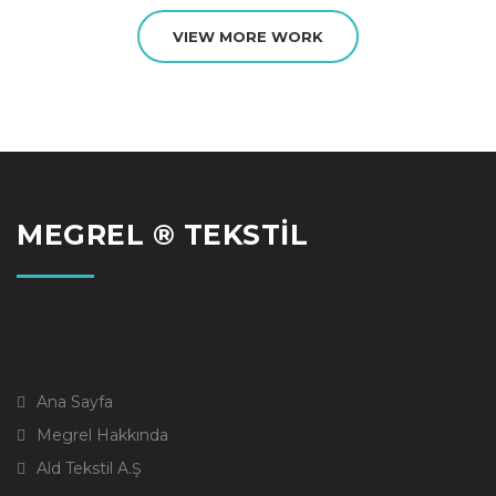
VIEW MORE WORK
MEGREL ® TEKSTİL
Ana Sayfa
Megrel Hakkında
Ald Tekstil A.Ş