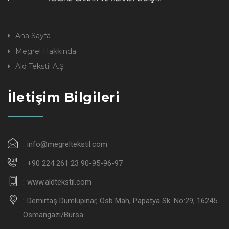
Ana Sayfa
Megrel Hakkında
Ald Tekstil A.Ş
İletişim Bilgileri
info@megreltekstil.com
+90 224 261 23 90-95-96-97
www.aldtekstil.com
Demirtaş Dumlupınar, Osb Mah, Papatya Sk. No:29, 16245
Osmangazi/Bursa