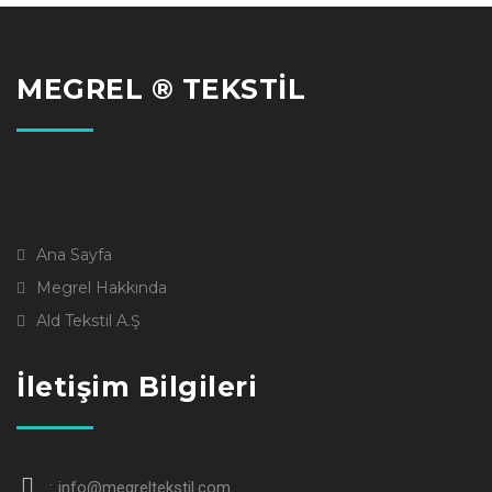
MEGREL ® TEKSTİL
Ana Sayfa
Megrel Hakkında
Ald Tekstil A.Ş
İletişim Bilgileri
info@megreltekstil.com